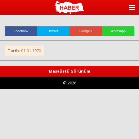
ANASAYFA
KATEGORİLER
Facebook
Twitter
Google+
Whatsapp
YAZARLAR
Tarih:
01-01-1970
ANKETLER
FOTO GALERİ
Masaüstü Görünüm
© 2026
VİDEO GALERİ
KÜNYE
İLETİŞİM