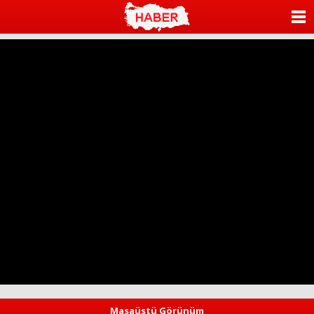
ANASAYFA
KATEGORİLER
YAZARLAR
ANKETLER
FOTO GALERİ
VİDEO GALERİ
KÜNYE
İLETİŞİM
Masaüstü Görünüm